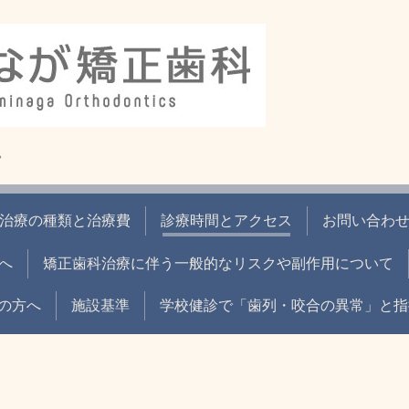
。
治療の種類と治療費
診療時間とアクセス
お問い合わ
へ
矯正歯科治療に伴う一般的なリスクや副作用について
の方へ
施設基準
学校健診で「歯列・咬合の異常」と指